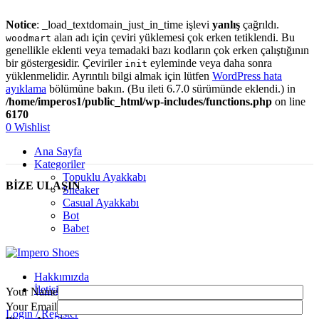
Notice
: _load_textdomain_just_in_time işlevi
yanlış
çağrıldı.
alan adı için çeviri yüklemesi çok erken tetiklendi. Bu
woodmart
genellikle eklenti veya temadaki bazı kodların çok erken çalıştığının
bir göstergesidir. Çeviriler
eyleminde veya daha sonra
init
yüklenmelidir. Ayrıntılı bilgi almak için lütfen
WordPress hata
ayıklama
bölümüne bakın. (Bu ileti 6.7.0 sürümünde eklendi.) in
/home/imperos1/public_html/wp-includes/functions.php
on line
6170
0
Wishlist
Ana Sayfa
Kategoriler
Topuklu Ayakkabı
BİZE ULAŞIN
Sneaker
Casual Ayakkabı
Bot
Babet
Hakkımızda
İletişim
Your Name
Your Email
Login / Register