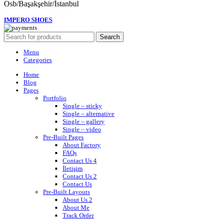
Osb/Başakşehir/İstanbul
IMPERO SHOES
Search
Menu
Categories
Home
Blog
Pages
Portfolio
Single – sticky
Single – alternative
Single – gallery
Single – video
Pre-Built Pages
About Factory
FAQs
Contact Us 4
İletişim
Contact Us 2
Contact Us
Pre-Built Layouts
About Us 2
About Me
Track Order