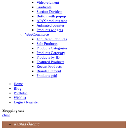
Video-element
Gradients
Section Dividers
Button with popup
AJAX products tabs
Animated counter
Products widgets
WooCommerce
Top Rated Products
Sale Products
Products Categories
Products Category
Products by ID
Featured Products
Recent Products
Brands Element
Products grid
Home
Blog
Portfolio
Wishlist
Login / Register
Shopping cart
close
Kapıda Ödeme