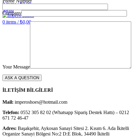
Phone Number
0
items
/
₺
0,00
Menu
Company
0
items
/
₺
0,00
Your Message
İLETİŞİM BİLGİLERİ
Mail:
imperoshoes@hotmail.com
Telefon:
0552 305 82 02 (Whatsapp Sipariş Destek Hattı) – 0212
671 72 46-47
Adres:
Başakşehir, Aykosan Sanayi Sitesi 2. Kısım 6. Ada İkitelli
Organize Sanayi Bölgesi No:2 D:E Blok, 34490 İkitelli