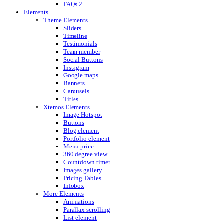
FAQs 2
Elements
Theme Elements
Sliders
Timeline
Testimonials
Team member
Social Buttons
Instagram
Google maps
Banners
Carousels
Titles
Xtemos Elements
Image Hotspot
Buttons
Blog element
Portfolio element
Menu price
360 degree view
Countdown timer
Images gallery
Pricing Tables
Infobox
More Elements
Animations
Parallax scrolling
List-element