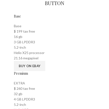
BUTTON
Base
Base
$
199
tax free
16 gb
3 GB LPDDR3
5.2-inch
Helio X25 processor
21.16 megapixel
BUY ON EBAY
Premium
EXTRA
$
260
tax free
32 gb
4 GB LPDDR3
5.2-inch