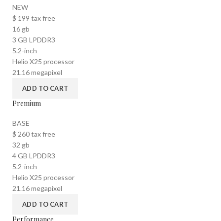
NEW
$
199
tax free
16 gb
3 GB LPDDR3
5.2-inch
Helio X25 processor
21.16 megapixel
ADD TO CART
Premium
BASE
$
260
tax free
32 gb
4 GB LPDDR3
5.2-inch
Helio X25 processor
21.16 megapixel
ADD TO CART
Performance