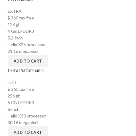
EXTRA
$
360
tax free
128 gb
4 GB LPDDR3
5.2-inch
Helio X25 processor
21.16 megapixel
ADD TO CART
Extra Performance
FULL
$
360
tax free
256 gb
5 GB LPDDR3
6-inch
Helio X30 processor
30.16 megapixel
ADD TO CART