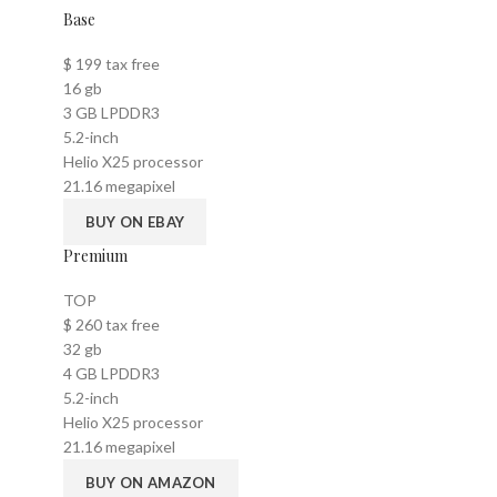
Base
$
199
tax free
16 gb
3 GB LPDDR3
5.2-inch
Helio X25 processor
21.16 megapixel
BUY ON EBAY
Premium
TOP
$
260
tax free
32 gb
4 GB LPDDR3
5.2-inch
Helio X25 processor
21.16 megapixel
BUY ON AMAZON