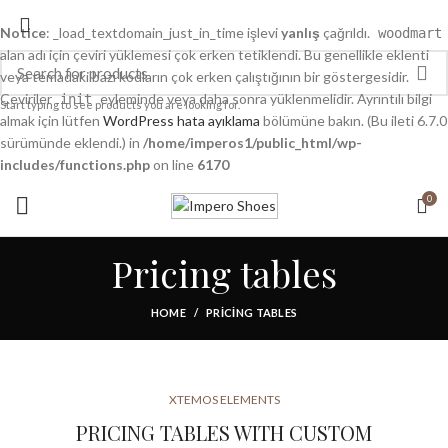
Notice
: _load_textdomain_just_in_time işlevi
yanlış
çağrıldı.
woodmart
alan adı için çeviri yüklemesi çok erken tetiklendi. Bu genellikle eklenti
veya temadaki bazı kodların çok erken çalıştığının bir göstergesidir.
Çeviriler
eyleminde veya daha sonra yüklenmelidir. Ayrıntılı bilgi
init
Start typing to see products you are looking for.
almak için lütfen
WordPress hata ayıklama
bölümüne bakın. (Bu ileti 6.7.0
sürümünde eklendi.) in
/home/imperos1/public_html/wp-
includes/functions.php
on line
6170
0
Pricing tables
HOME
PRICING TABLES
XTEMOS ELEMENTS
PRICING TABLES WITH CUSTOM