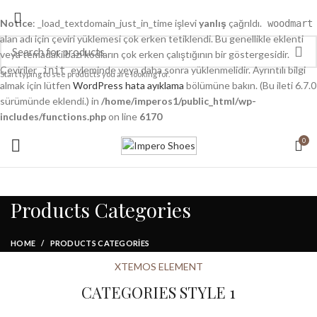
Notice
: _load_textdomain_just_in_time işlevi
yanlış
çağrıldı.
woodmart
alan adı için çeviri yüklemesi çok erken tetiklendi. Bu genellikle eklenti
veya temadaki bazı kodların çok erken çalıştığının bir göstergesidir.
Çeviriler
eyleminde veya daha sonra yüklenmelidir. Ayrıntılı bilgi
init
Start typing to see products you are looking for.
almak için lütfen
WordPress hata ayıklama
bölümüne bakın. (Bu ileti 6.7.0
sürümünde eklendi.) in
/home/imperos1/public_html/wp-
includes/functions.php
on line
6170
0
Products Categories
HOME
PRODUCTS CATEGORIES
XTEMOS ELEMENT
CATEGORIES STYLE 1