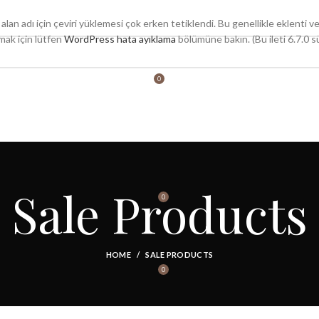
alan adı için çeviri yüklemesi çok erken tetiklendi. Bu genellikle eklenti v
lmak için lütfen
WordPress hata ayıklama
bölümüne bakın. (Bu ileti 6.7.0 
0
LOGIN / REGISTER
Sale Products
0
MENU
HOME
SALE PRODUCTS
0