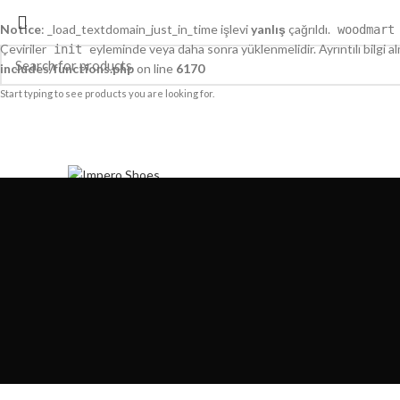
Notice
: _load_textdomain_just_in_time işlevi
yanlış
çağrıldı.
woodmart
Çeviriler
eyleminde veya daha sonra yüklenmelidir. Ayrıntılı bilgi a
init
includes/functions.php
on line
6170
Start typing to see products you are looking for.
HAKKIMIZDA
İLETIŞIM