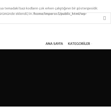
eya temadaki bazı kodların çok erken çalıştığının bir göstergesidir.
sürümünde eklendi.) in
/home/imperos1/public_html/wp-
ANA SAYFA
KATEGORILER