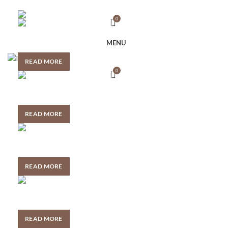
0
Double walled rims
MENU
READ MORE
0
Adjustable stem riser
READ MORE
Durable carbon frame
READ MORE
Rear derailleur
READ MORE