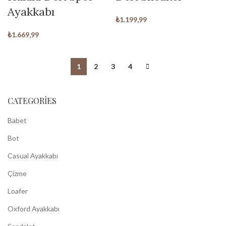
Ayakkabı
₺
1.199,99
₺
1.669,99
1
2
3
4
CATEGORIES
Babet
Bot
Casual Ayakkabı
Çizme
Loafer
Oxford Ayakkabı