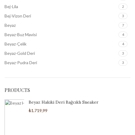
Bej-Lila
2
Bej-Vizon Deri
3
Beyaz
7
Beyaz-Buz Mavisi
4
Beyaz-Çelik
4
Beyaz-Gold Deri
3
Beyaz-Pudra Deri
3
Bordo-Siyah
4
Buz Mavisi
4
PRODUCTS
Buz Mavisi-Beyaz
4
Füme
4
Beyaz Hakiki Deri Bağcıklı Sneaker
Füme-Siyah Garni
2
₺
1.719,99
Gri
6
Gri-Beyaz
2