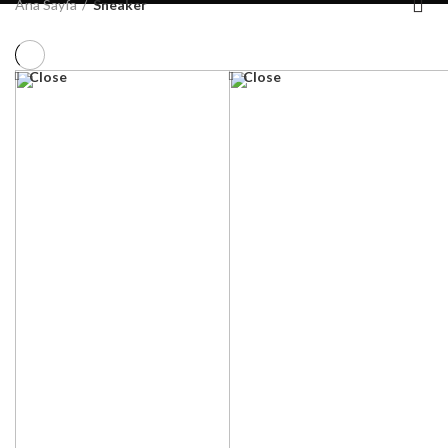
Ana Sayfa
Sneaker
Close
Close