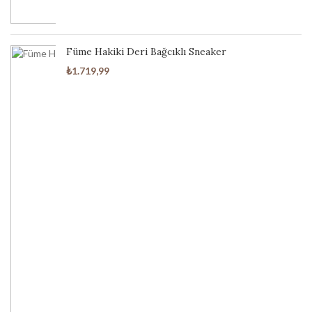
Su Yeşili
2
Taba-Bej
4
Füme Hakiki Deri Bağcıklı Sneaker
₺
1.719,99