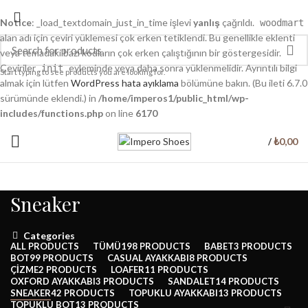
Notice
: _load_textdomain_just_in_time işlevi
yanlış
çağrıldı.
woodmart
alan adı için çeviri yüklemesi çok erken tetiklendi. Bu genellikle eklenti
veya temadaki bazı kodların çok erken çalıştığının bir göstergesidir.
Çeviriler
eyleminde veya daha sonra yüklenmelidir. Ayrıntılı bilgi
init
Start typing to see products you are looking for.
almak için lütfen
WordPress hata ayıklama
bölümüne bakın. (Bu ileti 6.7.0
sürümünde eklendi.) in
/home/imperos1/public_html/wp-
includes/functions.php
on line
6170
₺
0,00
/
Sneaker
Categories
ALL
PRODUCTS
TÜMÜ
198 PRODUCTS
BABET
3 PRODUCTS
BOT
99 PRODUCTS
CASUAL AYAKKABI
8 PRODUCTS
ÇIZME
2 PRODUCTS
LOAFER
11 PRODUCTS
OXFORD AYAKKABI
3 PRODUCTS
SANDALET
14 PRODUCTS
SNEAKER
42 PRODUCTS
TOPUKLU AYAKKABI
13 PRODUCTS
TOPUKLU BOT
13 PRODUCTS